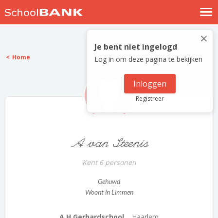
Nostalgische verhalen
×
Log in
Je bent niet ingelogd
Home
Log in om deze pagina te bekijken
Meld je gratis aan
Help
Inloggen
Registreer
A van Steenis
Kent 6 personen
Gehuwd
Woont in Limmen
A.H.Gerhardschool...
Haarlem