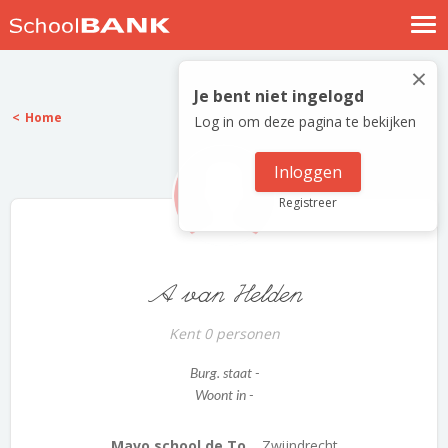
Nostalgische verhalen
×
Log in
Je bent niet ingelogd
Home
Log in om deze pagina te bekijken
Meld je gratis aan
Help
Inloggen
Registreer
A van Helden
Kent 0 personen
Burg. staat -
Woont in -
Mavo school de To...
Zwijndrecht