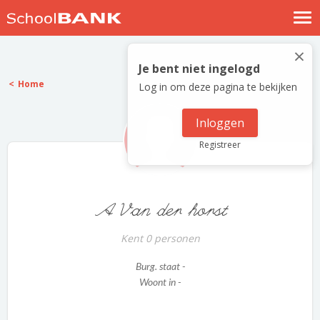
Nostalgische verhalen
×
Log in
Je bent niet ingelogd
Home
Log in om deze pagina te bekijken
Meld je gratis aan
Help
Inloggen
Registreer
A Van der horst
Kent 0 personen
Burg. staat -
Woont in -