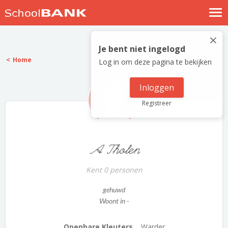
Nostalgische verhalen
×
Log in
Je bent niet ingelogd
Home
Log in om deze pagina te bekijken
Meld je gratis aan
Help
Inloggen
Registreer
A Tholen
Kent 0 personen
gehuwd
Woont in -
Openbare Kleuters...
Warder