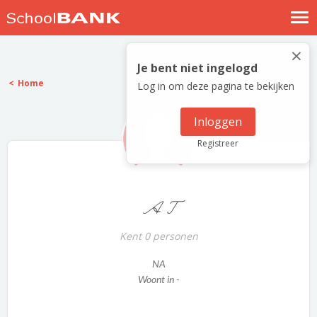
Nostalgische verhalen
×
Log in
Je bent niet ingelogd
Home
Log in om deze pagina te bekijken
Meld je gratis aan
Help
Inloggen
Registreer
A T
Kent 0 personen
NA
Woont in -