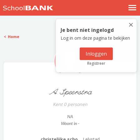
Nostalgische verhalen
×
Log in
Je bent niet ingelogd
Home
Log in om deze pagina te bekijken
Meld je gratis aan
Help
Inloggen
Registreer
A Speerstra
Kent 0 personen
NA
Woont in -
christelijke scho...
Lelystad