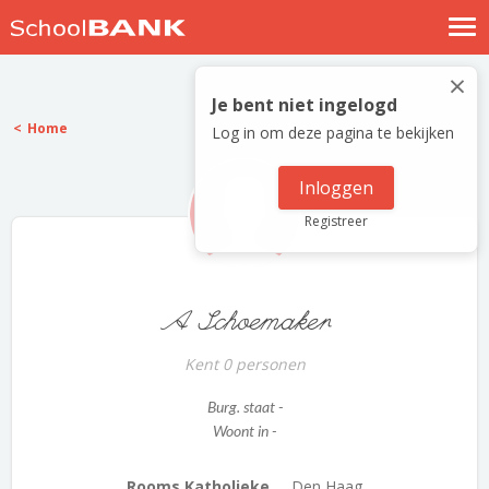
Nostalgische verhalen
×
Log in
Je bent niet ingelogd
Home
Log in om deze pagina te bekijken
Meld je gratis aan
Help
Inloggen
Registreer
A Schoemaker
Kent 0 personen
Burg. staat -
Woont in -
Rooms Katholieke ...
Den Haag