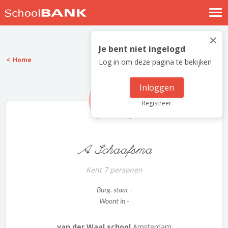
Nostalgische verhalen
×
Log in
Je bent niet ingelogd
Home
Log in om deze pagina te bekijken
Meld je gratis aan
Help
Inloggen
Registreer
A Schaafsma
Kent 7 personen
Burg. staat -
Woont in -
van der Waal school
Amsterdam