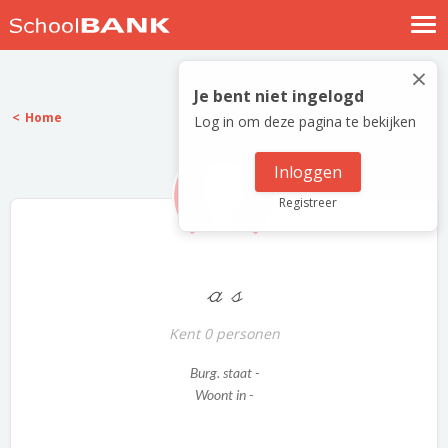
Nostalgische verhalen
×
Log in
Je bent niet ingelogd
Home
Log in om deze pagina te bekijken
Meld je gratis aan
Help
Inloggen
Registreer
a s
Kent 0 personen
Burg. staat -
Woont in -