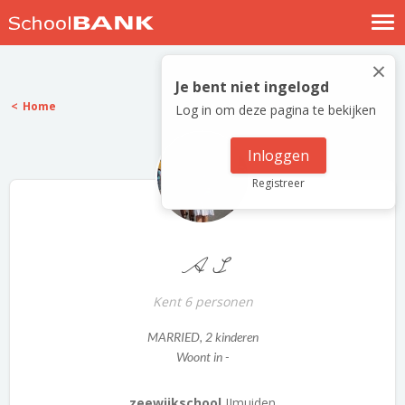
Nostalgische verhalen
×
Log in
Je bent niet ingelogd
Home
Log in om deze pagina te bekijken
Meld je gratis aan
Help
Inloggen
Registreer
A S
Kent 6 personen
MARRIED
, 2 kinderen
Woont in -
zeewijkschool
IJmuiden