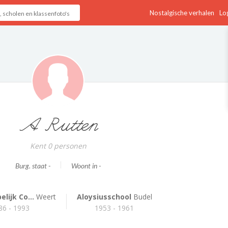
Nostalgische verhalen
Log
A Rutten
Kent 0 personen
Burg. staat -
Woont in -
lijk Co...
Weert
Aloysiusschool
Budel
86 - 1993
1953 - 1961