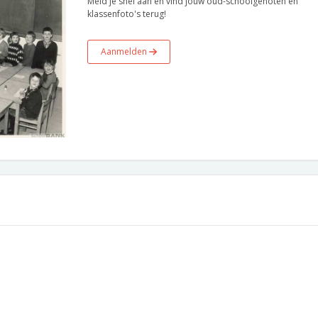
Meld je snel aan en vind jouw oud-schoolgenoten en
klassenfoto's terug!
Aanmelden