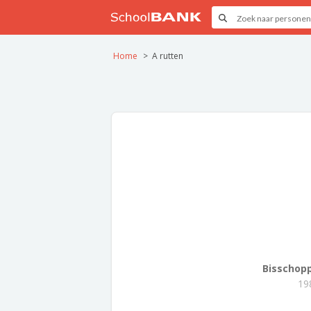
Home
A rutten
Bisschoppe
19