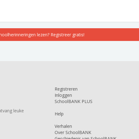
choolherinneringen lezen? Registreer gratis!
Registreren
Inloggen
SchoolBANK PLUS
tvang leuke
Help
Verhalen
Over SchoolBANK
Geschiedenis van SchoolBANK