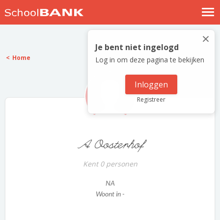
Nostalgische verhalen
×
Log in
Je bent niet ingelogd
Home
Log in om deze pagina te bekijken
Meld je gratis aan
Help
Inloggen
Registreer
A Oosterhof
Kent 0 personen
NA
Woont in -