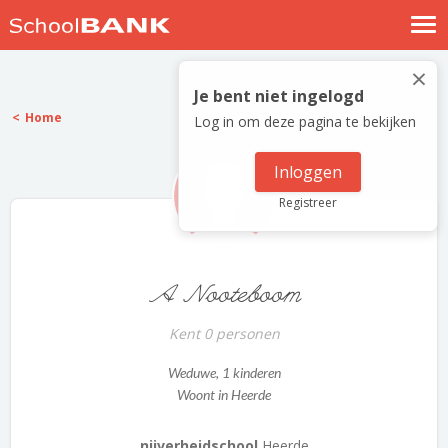
Nostalgische verhalen
×
Log in
Je bent niet ingelogd
Home
Log in om deze pagina te bekijken
Meld je gratis aan
Help
Inloggen
Registreer
A Nooteboom
Kent 0 personen
Weduwe
, 1 kinderen
Woont in Heerde
nijverheidschool
Heerde