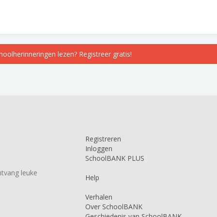
choolherinneringen lezen? Registreer gratis!
Registreren
Inloggen
SchoolBANK PLUS
tvang leuke
Help
Verhalen
Over SchoolBANK
Geschiedenis van SchoolBANK