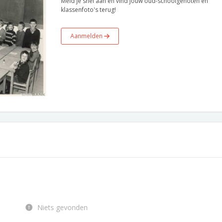
Meld je snel aan en vind jouw oud-schoolgenoten en
klassenfoto's terug!
Aanmelden
Niets gevonden