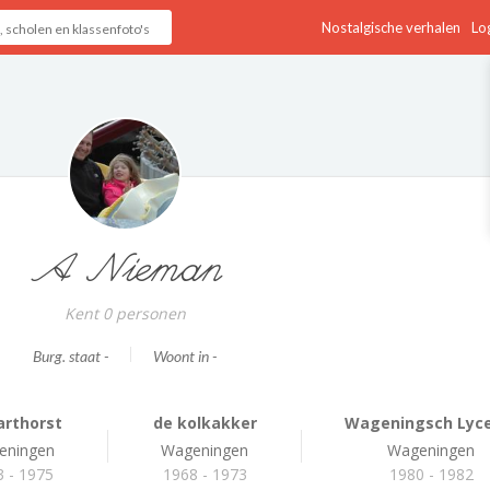
Nostalgische verhalen
Log
A Nieman
Kent 0 personen
Burg. staat -
Woont in -
arthorst
de kolkakker
Wageningsch Lyc
eningen
Wageningen
Wageningen
 - 1975
1968 - 1973
1980 - 1982