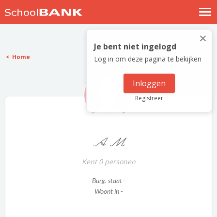
Nostalgische verhalen
×
Log in
Je bent niet ingelogd
Home
Log in om deze pagina te bekijken
Meld je gratis aan
Help
Inloggen
Registreer
A M
Kent 0 personen
Burg. staat -
Woont in -