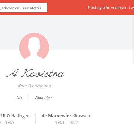
Nostalgische verhalen
Log
A Kooistra
Kent 0 personen
NA
Woont in -
e ULO
Harlingen
de Marnewier
Kimswerd
 - 1969
1961 - 1967