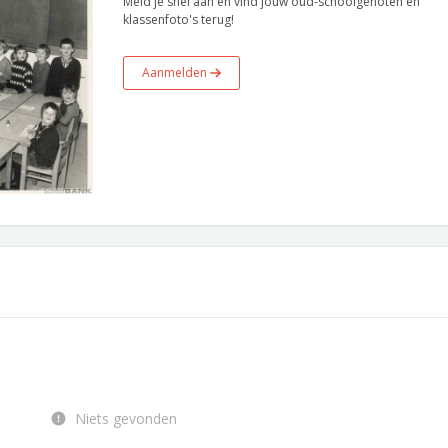
Meld je snel aan en vind jouw oud-schoolgenoten en
klassenfoto's terug!
Aanmelden
Niets gevonden