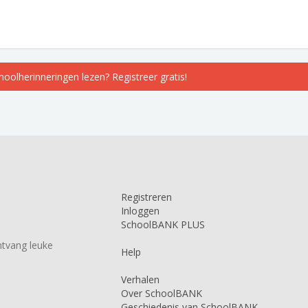
choolherinneringen lezen? Registreer gratis!
Registreren
Inloggen
SchoolBANK PLUS
tvang leuke
Help
Verhalen
Over SchoolBANK
Geschiedenis van SchoolBANK