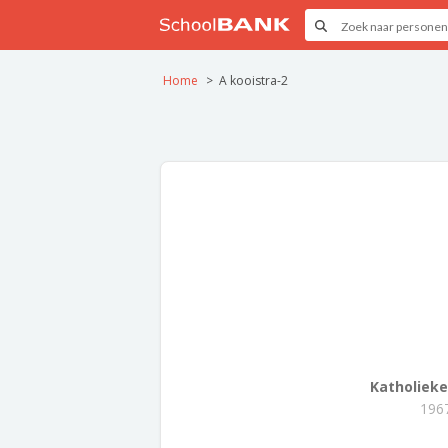
Home
A kooistra-2
Katholiek
1967