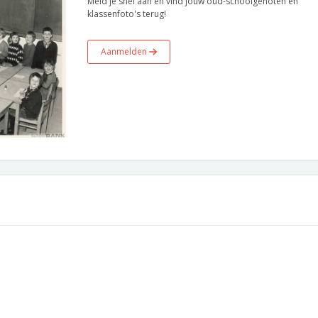
Meld je snel aan en vind jouw oud-schoolgenoten en
klassenfoto's terug!
Aanmelden