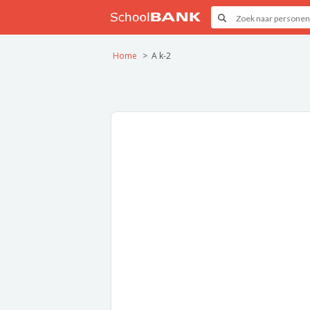
Home
A k-2