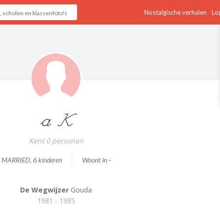
Nostalgische verhalen
Log
a K
Kent 0 personen
MARRIED
, 6 kinderen
Woont in -
De Wegwijzer
Gouda
1981 - 1985