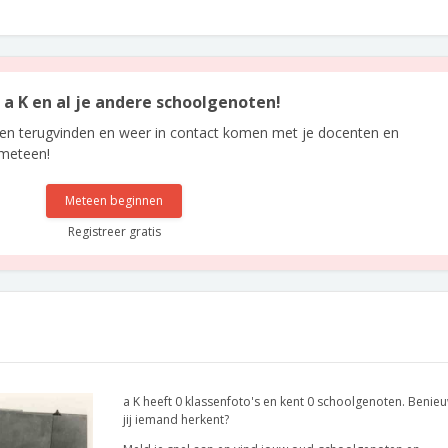
n a K en al je andere schoolgenoten!
len terugvinden en weer in contact komen met je docenten en
 meteen!
Meteen beginnen
Registreer gratis
a K heeft 0 klassenfoto's en kent 0 schoolgenoten. Benie
jij iemand herkent?