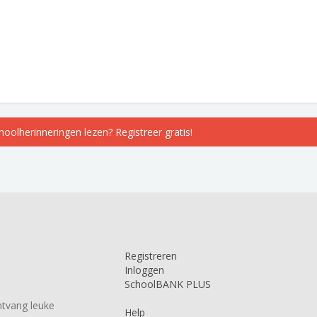
choolherinneringen lezen? Registreer gratis!
Registreren
Inloggen
SchoolBANK PLUS
tvang leuke
Help