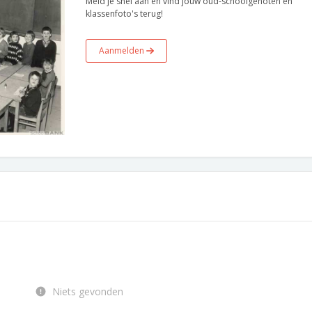
Meld je snel aan en vind jouw oud-schoolgenoten en
klassenfoto's terug!
Aanmelden
Niets gevonden