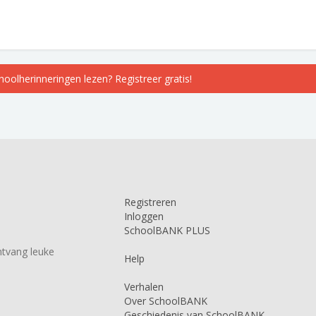
choolherinneringen lezen? Registreer gratis!
Registreren
Inloggen
SchoolBANK PLUS
tvang leuke
Help
Verhalen
Over SchoolBANK
Geschiedenis van SchoolBANK