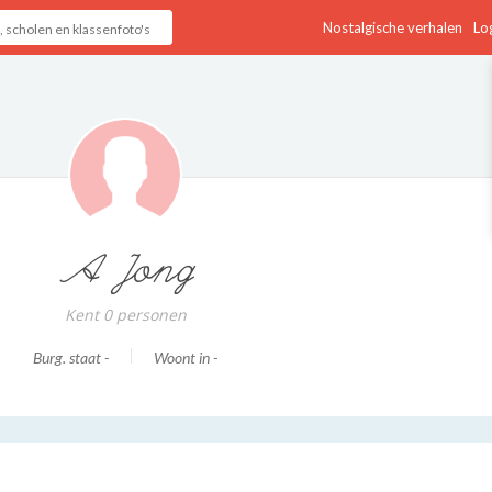
Nostalgische verhalen
Log
A Jong
Kent 0 personen
Burg. staat -
Woont in -