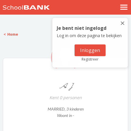
Nostalgische verhalen
×
Log in
Je bent niet ingelogd
Home
Log in om deze pagina te bekijken
Meld je gratis aan
Help
Inloggen
Registreer
A J
Kent 0 personen
MARRIED
, 3 kinderen
Woont in -