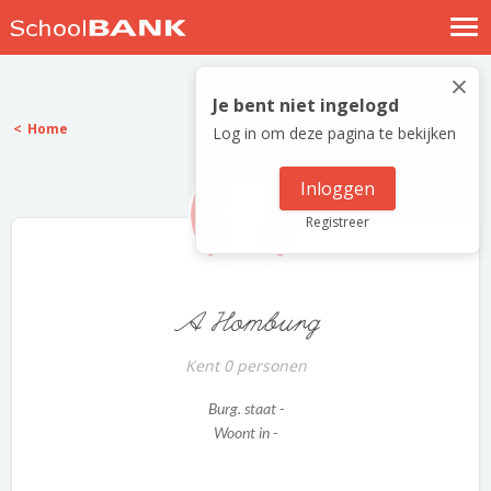
Nostalgische verhalen
×
Log in
Je bent niet ingelogd
Home
Log in om deze pagina te bekijken
Meld je gratis aan
Help
Inloggen
Registreer
A Homburg
Kent 0 personen
Burg. staat -
Woont in -