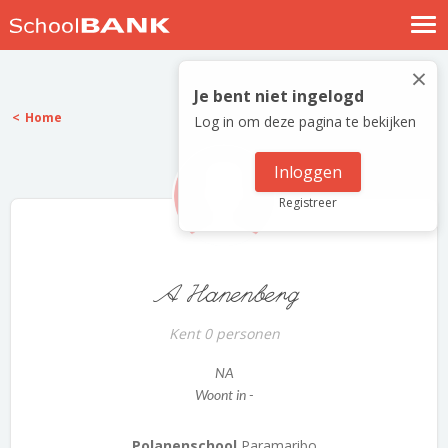
Nostalgische verhalen
×
Log in
Je bent niet ingelogd
Home
Log in om deze pagina te bekijken
Meld je gratis aan
Help
Inloggen
Registreer
A Hanenberg
Kent 0 personen
NA
Woont in -
Polanenschool
Paramaribo