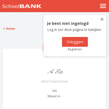
Nostalgische verhalen
×
Log in
Je bent niet ingelogd
Home
Log in om deze pagina te bekijken
Meld je gratis aan
Help
Inloggen
Registreer
A Ha
Kent 0 personen
NA
Woont in -