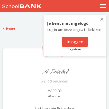
Nostalgische verhalen
×
Log in
Je bent niet ingelogd
Home
Log in om deze pagina te bekijken
Meld je gratis aan
Help
Inloggen
Registreer
A Friebel
Kent 0 personen
MARRIED
Woont in -
het boschje
Rotterdam