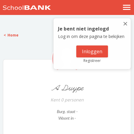
Nostalgische verhalen
×
Log in
Je bent niet ingelogd
Home
Log in om deze pagina te bekijken
Meld je gratis aan
Help
Inloggen
Registreer
A Duype
Kent 0 personen
Burg. staat -
Woont in -