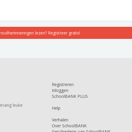
choolherinneringen lezen? Registreer gratis!
Registreren
Inloggen
SchoolBANK PLUS
tvang leuke
Help
Verhalen
Over SchoolBANK
Geschiedenis van SchoolBANK