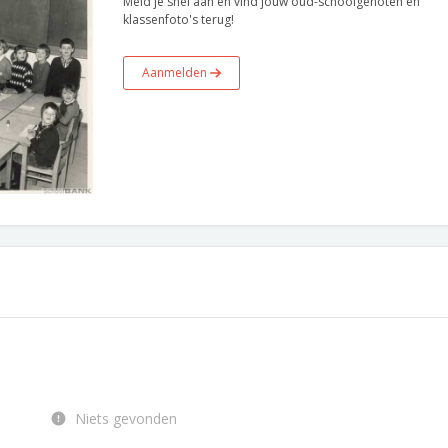
Meld je snel aan en vind jouw oud-schoolgenoten en
klassenfoto's terug!
Aanmelden
Niets gevonden