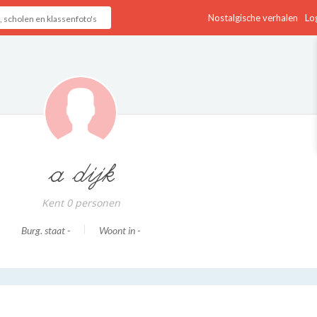
Nostalgische verhalen
Log
a dijk
Kent 0 personen
Burg. staat -
Woont in -