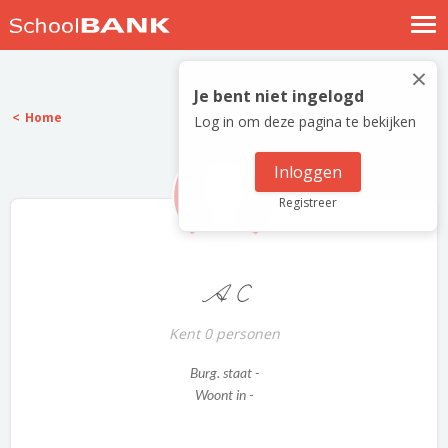
Nostalgische verhalen
×
Log in
Je bent niet ingelogd
Home
Log in om deze pagina te bekijken
Meld je gratis aan
Help
Inloggen
Registreer
A C
Kent 0 personen
Burg. staat -
Woont in -