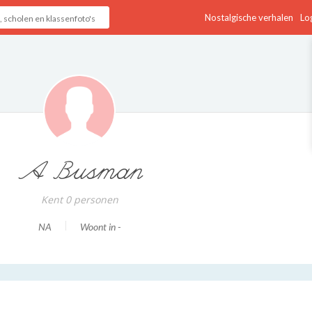
Nostalgische verhalen
Log
A Busman
Kent 0 personen
NA
Woont in -