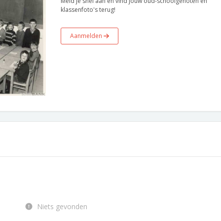
Meld je snel aan en vind jouw oud-schoolgenoten en
klassenfoto's terug!
Aanmelden
Niets gevonden