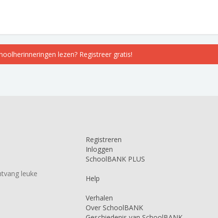
choolherinneringen lezen? Registreer gratis!
Registreren
Inloggen
SchoolBANK PLUS
tvang leuke
Help
Verhalen
Over SchoolBANK
Geschiedenis van SchoolBANK