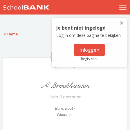
Nostalgische verhalen
×
Log in
Je bent niet ingelogd
Home
Log in om deze pagina te bekijken
Meld je gratis aan
Help
Inloggen
Registreer
A Broekhuizen
Kent 0 personen
Burg. staat -
Woont in -