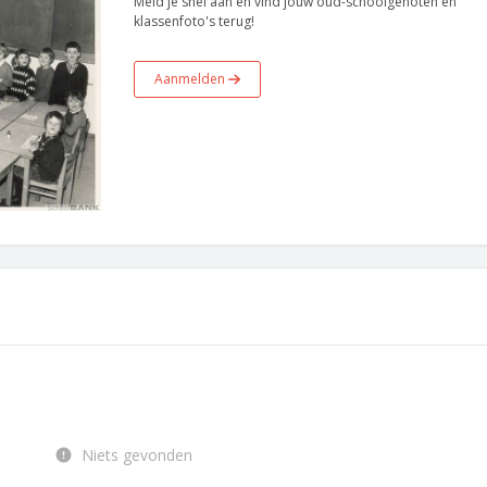
Meld je snel aan en vind jouw oud-schoolgenoten en
klassenfoto's terug!
Aanmelden
Niets gevonden