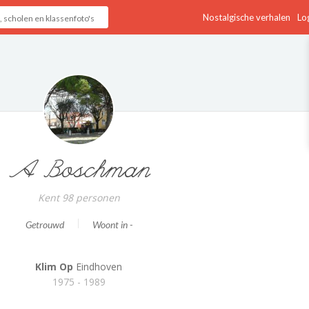
Nostalgische verhalen
Log
A Boschman
Kent 98 personen
Getrouwd
Woont in -
Klim Op
Eindhoven
1975 - 1989