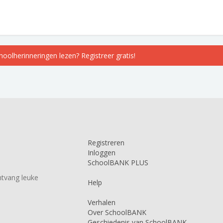
choolherinneringen lezen? Registreer gratis!
Registreren
Inloggen
SchoolBANK PLUS
tvang leuke
Help
Verhalen
Over SchoolBANK
Geschiedenis van SchoolBANK