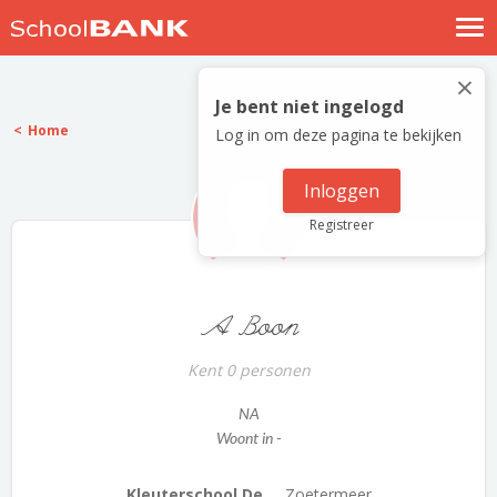
Nostalgische verhalen
×
Log in
Je bent niet ingelogd
Home
Log in om deze pagina te bekijken
Meld je gratis aan
Help
Inloggen
Registreer
A Boon
Kent 0 personen
NA
Woont in -
Kleuterschool De ...
Zoetermeer