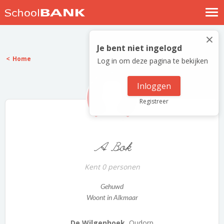
Nostalgische verhalen
×
Log in
Je bent niet ingelogd
Home
Log in om deze pagina te bekijken
Meld je gratis aan
Help
Inloggen
Registreer
A Bok
Kent 0 personen
Gehuwd
Woont in Alkmaar
De Wilgenhoek.
Oudorp