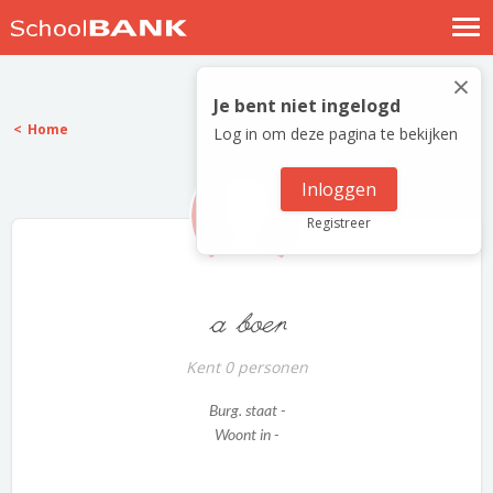
Nostalgische verhalen
×
Log in
Je bent niet ingelogd
Home
Log in om deze pagina te bekijken
Meld je gratis aan
Help
Inloggen
Registreer
a boer
Kent 0 personen
Burg. staat -
Woont in -