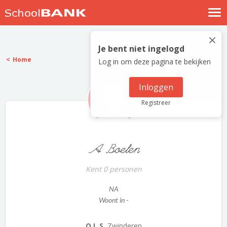
Nostalgische verhalen
×
Log in
Je bent niet ingelogd
Home
Log in om deze pagina te bekijken
Meld je gratis aan
Help
Inloggen
Registreer
A Boelen
Kent 0 personen
NA
Woont in -
O.L.S.
Zwinderen