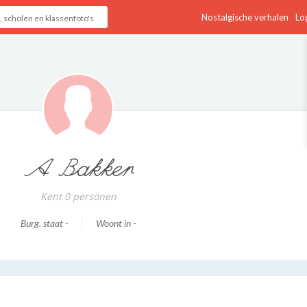
Nostalgische verhalen
Log
A Bakker
Kent 0 personen
Burg. staat -
Woont in -