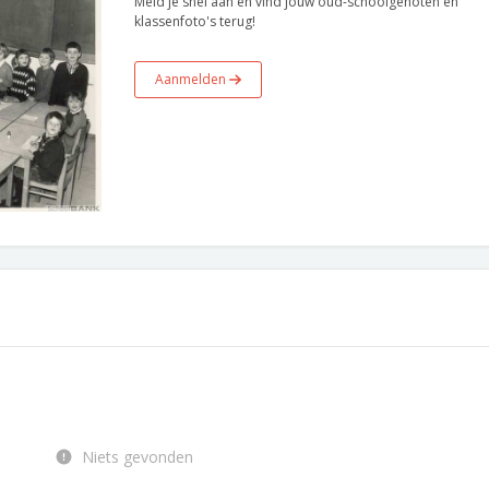
Meld je snel aan en vind jouw oud-schoolgenoten en
klassenfoto's terug!
Aanmelden
Niets gevonden