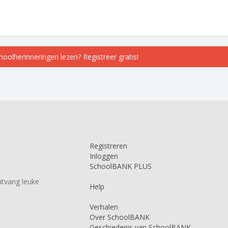
choolherinneringen lezen? Registreer gratis!
Registreren
Inloggen
SchoolBANK PLUS
tvang leuke
Help
Verhalen
Over SchoolBANK
Geschiedenis van SchoolBANK