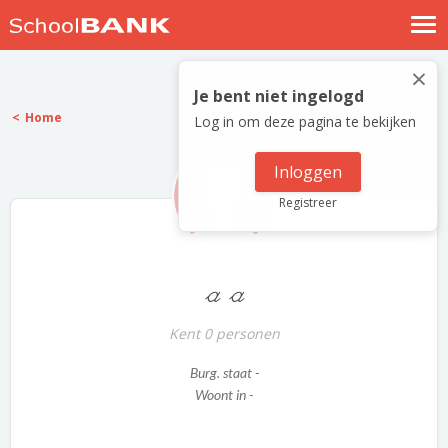
Nostalgische verhalen
×
Log in
Je bent niet ingelogd
Home
Log in om deze pagina te bekijken
Meld je gratis aan
Help
Inloggen
Registreer
a a
Kent 0 personen
Burg. staat -
Woont in -