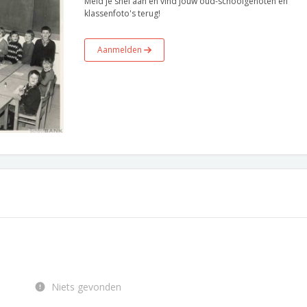
Meld je snel aan en vind jouw oud-schoolgenoten en
klassenfoto's terug!
Aanmelden
Niets gevonden