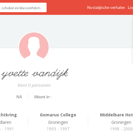
Nostalgische verhalen
Log
yvette vandijk
Kent 0 personen
NA
Woont in -
chtkring
Gomarus College
Middelbare Hote
dlaren
Groningen
Groningen
 - 1991
1993 - 1997
1998 - 2000