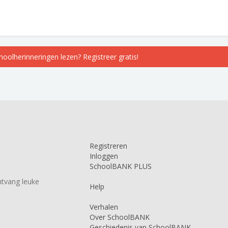
choolherinneringen lezen? Registreer gratis!
Registreren
Inloggen
SchoolBANK PLUS
tvang leuke
Help
Verhalen
Over SchoolBANK
Geschiedenis van SchoolBANK