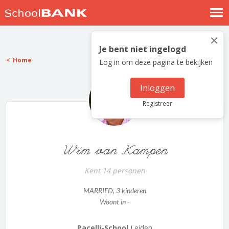
Nostalgische verhalen
×
Log in
Je bent niet ingelogd
Home
Log in om deze pagina te bekijken
Meld je gratis aan
Help
Inloggen
Registreer
Wim van Kampen
Kent 14 personen
MARRIED
, 3 kinderen
Woont in -
Pacelli-School
Leiden