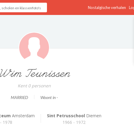
Nostalgische verhalen
Log
Wim Teunissen
Kent 0 personen
MARRIED
Woont in -
yceum
Amsterdam
Sint Petrusschool
Diemen
- 1978
1966 - 1972