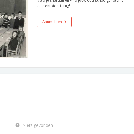
Meld je snel aan en vind jouw oud-schoolgenoten en
klassenfoto's terug!
Aanmelden
Niets gevonden