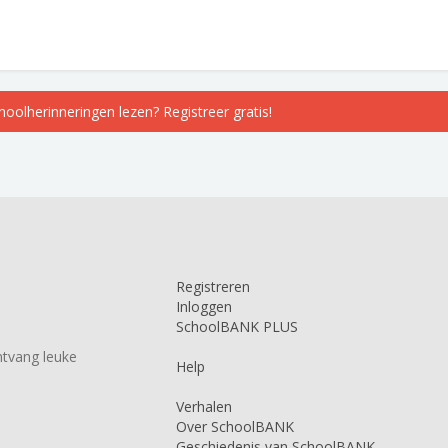
choolherinneringen lezen? Registreer gratis!
Registreren
Inloggen
SchoolBANK PLUS
tvang leuke
Help
Verhalen
Over SchoolBANK
Geschiedenis van SchoolBANK