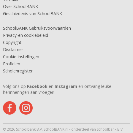
Over SchoolBANK
Geschiedenis van SchoolBANK
SchoolBANK Gebruiksvoorwaarden
Privacy-en cookiebeleid
Copyright
Disclaimer
Cookie-instellingen
Profielen
Scholenregister
Volg ons op
Facebook
en
Instagram
en ontvang leuke
herinneringen aan vroeger!
© 2026 Schoolbank B.V. SchoolBANK.nl - onderdeel van Schoolbank B.V.