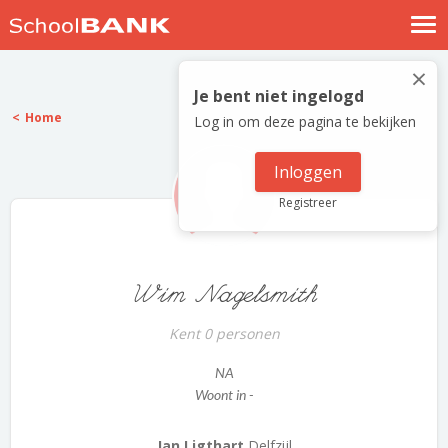
Nostalgische verhalen
×
Log in
Je bent niet ingelogd
Home
Log in om deze pagina te bekijken
Meld je gratis aan
Help
Inloggen
Registreer
Wim Nagelsmith
Kent 0 personen
NA
Woont in -
Jan Ligthart
Delfzijl