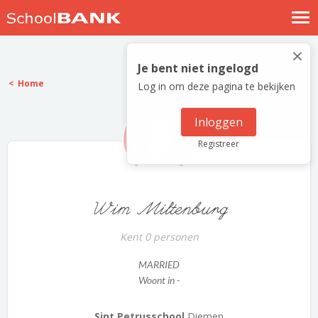
Nostalgische verhalen
×
Log in
Je bent niet ingelogd
Home
Log in om deze pagina te bekijken
Meld je gratis aan
Help
Inloggen
Registreer
Wim Miltenburg
Kent 0 personen
MARRIED
Woont in -
Sint Petrusschool
Diemen