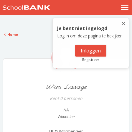
Nostalgische verhalen
×
Log in
Je bent niet ingelogd
Home
Log in om deze pagina te bekijken
Meld je gratis aan
Help
Inloggen
Registreer
Wim Lasage
Kent 0 personen
NA
Woont in -
ULO
Wormerveer