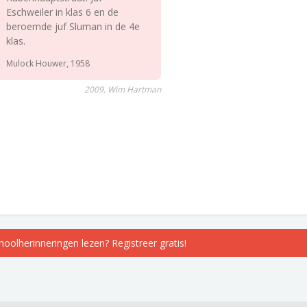
Eschweiler in klas 6 en de
beroemde juf Sluman in de 4e
klas.
Mulock Houwer, 1958
2009, Wim Hartman
choolherinneringen lezen? Registreer gratis!