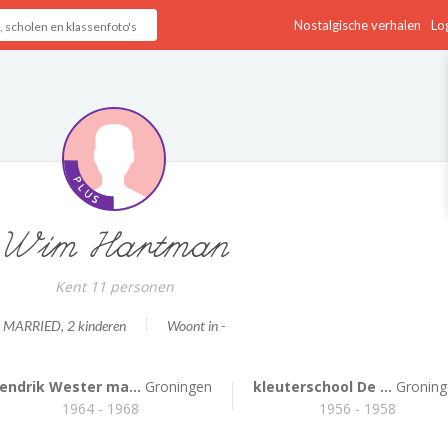
Nostalgische verhalen
Log
Wim Hartman
Kent 11 personen
MARRIED
, 2 kinderen
Woont in -
endrik Wester ma...
Groningen
kleuterschool De ...
Groning
1964 - 1968
1956 - 1958