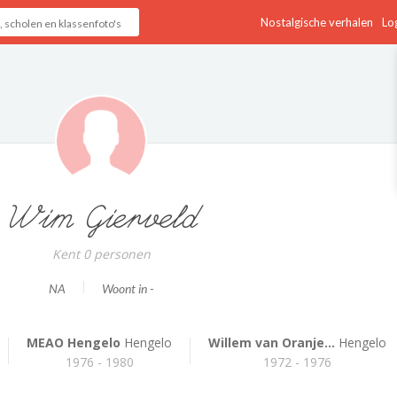
Nostalgische verhalen
Log
Wim Gierveld
Kent 0 personen
NA
Woont in -
MEAO Hengelo
Hengelo
Willem van Oranje...
Hengelo
1976 - 1980
1972 - 1976