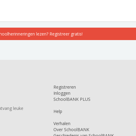
choolherinneringen lezen? Registreer gratis!
Registreren
Inloggen
SchoolBANK PLUS
tvang leuke
Help
Verhalen
Over SchoolBANK
Geschiedenis van SchoolBANK