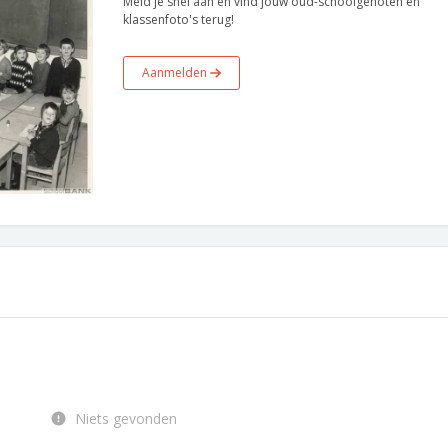
Meld je snel aan en vind jouw oud-schoolgenoten en
klassenfoto's terug!
Aanmelden
Niets gevonden