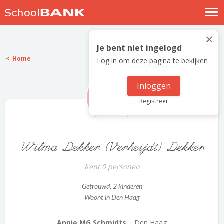
Nostalgische verhalen
×
Log in
Je bent niet ingelogd
Home
Log in om deze pagina te bekijken
Meld je gratis aan
Help
Inloggen
Registreer
Wilma Dekker (Verheijdt) Dekker
Kent 0 personen
Getrouwd
, 2 kinderen
Woont in Den Haag
Annie MG Schmidts...
Den Haag