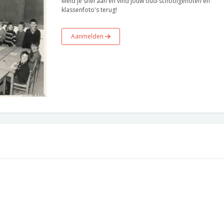
Meld je snel aan en vind jouw oud-schoolgenoten en
klassenfoto's terug!
Aanmelden