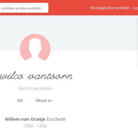
Nostalgische verhalen
Log
wilco vantoorn
Kent 0 personen
NA
Woont in -
Willem van Oranje
Enschede
1980 - 1990