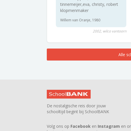
tinnemeijer,eva, christy, robert
klopmenmaker
Willem van Oranje, 1980
2002, wilco vantoorn
Alle s
De nostalgische reis door jouw
schooltijd begint bij SchoolBANK
Volg ons op
Facebook
en
Instagram
en on