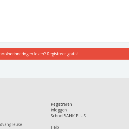
choolherinneringen lezen? Registreer gratis!
Registreren
Inloggen
SchoolBANK PLUS
tvang leuke
Help