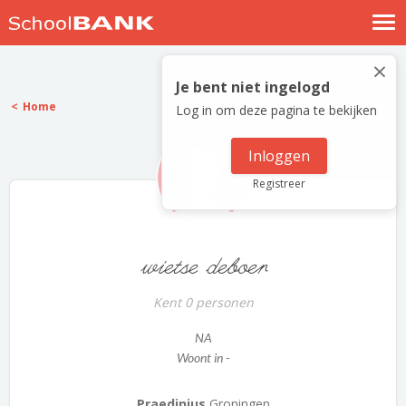
Nostalgische verhalen
×
Log in
Je bent niet ingelogd
Home
Log in om deze pagina te bekijken
Meld je gratis aan
Help
Inloggen
Registreer
wietse deboer
Kent 0 personen
NA
Woont in -
Praedinius
Groningen