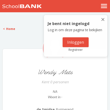
Nostalgische verhalen
×
Log in
Je bent niet ingelogd
Home
Log in om deze pagina te bekijken
Meld je gratis aan
Help
Inloggen
Registreer
Wendy Mets
Kent 0 personen
NA
Woont in -
de Smidse
Purmerend