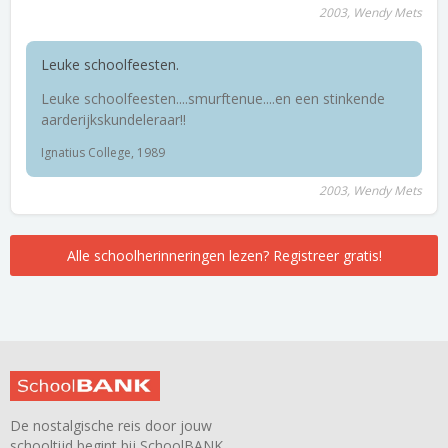
2003, Wendy Mets
Leuke schoolfeesten.
Leuke schoolfeesten....smurftenue....en een stinkende
aarderijkskundeleraar!!
Ignatius College, 1989
2003, Wendy Mets
Alle schoolherinneringen lezen? Registreer gratis!
De nostalgische reis door jouw
schooltijd begint bij SchoolBANK