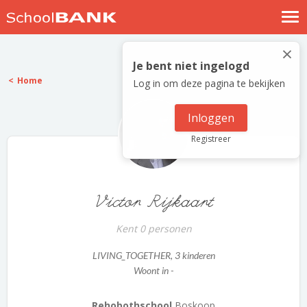
Nostalgische verhalen
×
Log in
Je bent niet ingelogd
Home
Log in om deze pagina te bekijken
Meld je gratis aan
Help
Inloggen
Registreer
Victor Rijkaart
Kent 0 personen
LIVING_TOGETHER
, 3 kinderen
Woont in -
Rehobothschool
Boskoop