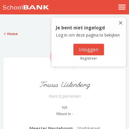
Nostalgische verhalen
×
Log in
Je bent niet ingelogd
Home
Log in om deze pagina te bekijken
Meld je gratis aan
Help
Inloggen
Registreer
Truus Uilenberg
Kent 0 personen
NA
Woont in -
Meester Neuteboom...
Stadskanaal