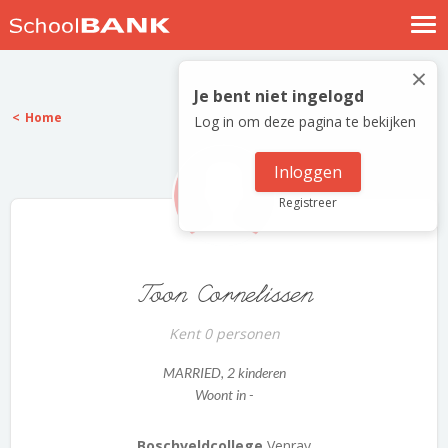
Nostalgische verhalen
×
Log in
Je bent niet ingelogd
Home
Log in om deze pagina te bekijken
Meld je gratis aan
Help
Inloggen
Registreer
Toon Cornelissen
Kent 0 personen
MARRIED
, 2 kinderen
Woont in -
Boschveldcollege
Venray